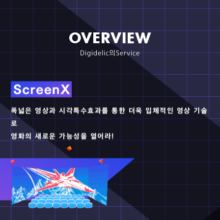
How to Train Your Dragon｜ScreenX
*Produced in collaboration with PIX
Entertainment.
2025.05.02
Thunderbolts｜ScreenX
OVERVIEW
*Produced in collaboration with PIX
Entertainment.
Digidelic의Service
2025.04.04
A Minecraft Movie｜ScreenX
*Produced in collaboration with PIX
Entertainment.
폭넓은 영상과 시각특수효과를 통한 더욱 입체적인 영상 기술
로
영화의 새로운 가능성을 열어라!