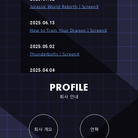
2025.07.09
Superman｜ScreenX
2025.07.02
Jurassic World Rebirth｜ScreenX
2025.06.13
How to Train Your Dragon｜ScreenX
2025.05.02
Thunderbolts｜ScreenX
2025.04.04
A Minecraft Movie｜ScreenX
PROFILE
회사 안내