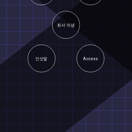
회사 개요
연혁
회사 이념
인삿말
Access