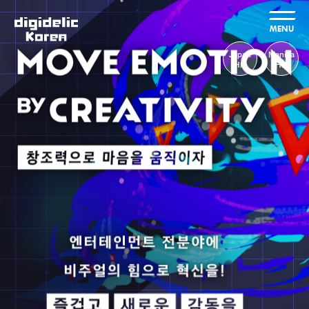
MENU
Japan
Manilla
HP
HP